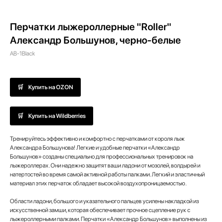
Перчатки лыжероллерные "Roller"
Александр Большунов, черно-белые
AB-1Black
Купить на OZON
Купить на Wildberries
Тренируйтесь эффективно и комфортно с перчатками от короля лыж
Александра Большунова! Легкие и удобные перчатки «Александр
Большунов» созданы специально для профессиональных тренировок на
лыжероллерах. Они надежно защитят ваши ладони от мозолей, волдырей и
натертостей во время самой активной работы палками. Легкий и эластичный
материал этих перчаток обладает высокой воздухопроницаемостью.
Области ладони, большого и указательного пальцев усилены накладкой из
искусственной замши, которая обеспечивает прочное сцепление рук с
лыжероллерными палками. Перчатки «Александр Большунов» выполнены из