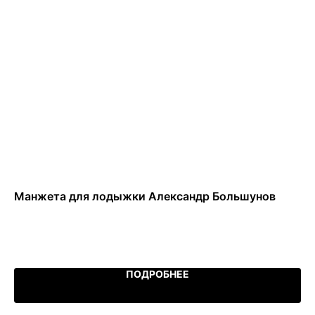
а
Манжета для лодыжки Александр Большунов
Ки
бе
511
Ou
ПОДРОБНЕЕ