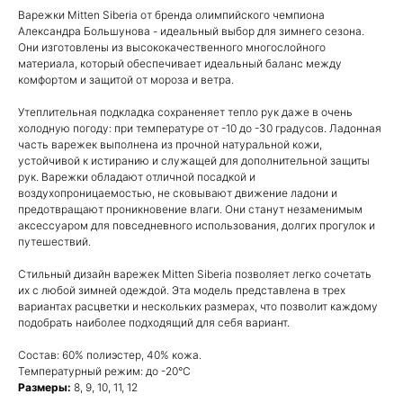
Варежки Mitten Siberia от бренда олимпийского чемпиона
Александра Большунова - идеальный выбор для зимнего сезона.
Они изготовлены из высококачественного многослойного
материала, который обеспечивает идеальный баланс между
комфортом и защитой от мороза и ветра.
Утеплительная подкладка сохраненяет тепло рук даже в очень
холодную погоду: при температуре от -10 до -30 градусов. Ладонная
часть варежек выполнена из прочной натуральной кожи,
устойчивой к истиранию и служащей для дополнительной защиты
рук. Варежки обладают отличной посадкой и
воздухопроницаемостью, не сковывают движение ладони и
предотвращают проникновение влаги. Они станут незаменимым
аксессуаром для повседневного использования, долгих прогулок и
путешествий.
Стильный дизайн варежек Mitten Siberia позволяет легко сочетать
их с любой зимней одеждой. Эта модель представлена в трех
вариантах расцветки и нескольких размерах, что позволит каждому
подобрать наиболее подходящий для себя вариант.
Состав: 60% полиэстер, 40% кожа.
Температурный режим: до -20°C
Размеры:
8, 9, 10, 11, 12