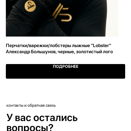
L
Перчатки/варежки/лобстеры лыжные "Lobster"
Со
Александр Большунов, черные, золотистый лого
Ch
ПОДРОБНЕЕ
контакты и обратная связь
У вас остались
вопросы?