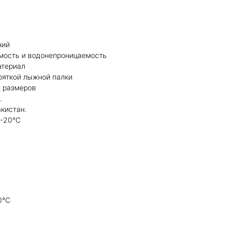
ний
мость и водонепроницаемость
атериал
ояткой лыжной палки
х размеров
.
кистан.
 -20℃
20℃