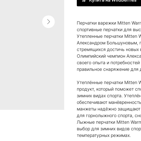
Перчатки варежки Mitten War
спортивные перчатки для выс
Утепленные перчатки Mitten
Александром Большуновым, п
стремящихся достичь новых 
Олимпийский чемпион Алекса
своего опыта и потребностей
правильное снаряжение для д
Утеплённые перчатки Mitten W
продукт, который поможет с
зимних видах спорта. Утеплё
обеспечивают манёвренность 
манжеты надёжно защищают о
для горнолыжного спорта, сн
Лыжные перчатки Mitten War
выбор для зимних видов спор
температурных режимах.