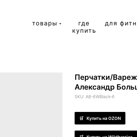
товары
где
для фит
купить
Перчатки/Вареж
Александр Больш
SKU:
AB-6WBlack-6
Купить на OZON
Купить на Wildberries