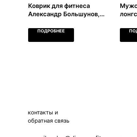
Коврик для фитнеса
Мужс
Александр Большунов,
лонг
черный с логотипом,
Боль
размер 140х60х1 см
разм
ПОДРОБНЕЕ
ПО
контакты и
обратная связь