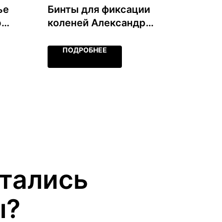
ье
Бинты для фиксации
р
коленей Александр
Большунов, черно-
серые, пара
ПОДРОБНЕЕ
стались
ы?