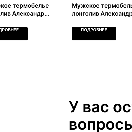
кое термобелье
Мужское термобел
слив Александр
лонгслив Александ
шунов, серое,
Большунов, черное,
ер S-XXL
размер S-XXL
ДРОБНЕЕ
ПОДРОБНЕЕ
У вас о
вопрос