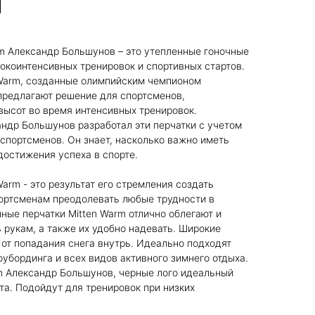
m Александр Большунов – это утепленные гоночные
окоинтенсивных тренировок и спортивных стартов.
 Warm, созданные олимпийским чемпионом
редлагают решение для спортсменов,
высот во время интенсивных тренировок.
ндр Большунов разработал эти перчатки с учетом
 спортсменов. Он знает, насколько важно иметь
остижения успеха в спорте.
arm - это результат его стремления создать
портсменам преодолевать любые трудности в
нные перчатки Mitten Warm отлично облегают и
рукам, а также их удобно надевать. Широкие
т попадания снега внутрь. Идеально подходят
оубординга и всех видов активного зимнего отдыха.
m Александр Большунов, черные лого идеальный
та. Подойдут для тренировок при низких